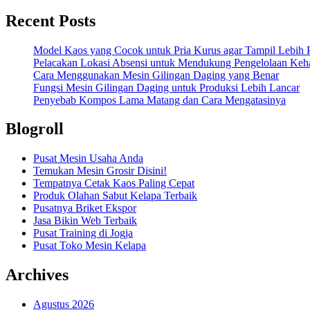
Recent Posts
Model Kaos yang Cocok untuk Pria Kurus agar Tampil Lebih P
Pelacakan Lokasi Absensi untuk Mendukung Pengelolaan Keha
Cara Menggunakan Mesin Gilingan Daging yang Benar
Fungsi Mesin Gilingan Daging untuk Produksi Lebih Lancar
Penyebab Kompos Lama Matang dan Cara Mengatasinya
Blogroll
Pusat Mesin Usaha Anda
Temukan Mesin Grosir Disini!
Tempatnya Cetak Kaos Paling Cepat
Produk Olahan Sabut Kelapa Terbaik
Pusatnya Briket Ekspor
Jasa Bikin Web Terbaik
Pusat Training di Jogja
Pusat Toko Mesin Kelapa
Archives
Agustus 2026