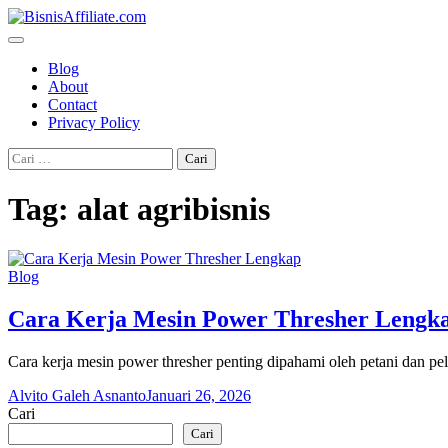
Skip
to
content
Blog
About
Contact
Privacy Policy
Cari
untuk:
Tag:
alat agribisnis
Blog
Cara Kerja Mesin Power Thresher Lengk
Cara kerja mesin power thresher penting dipahami oleh petani dan pe
Alvito Galeh Asnanto
Januari 26, 2026
Cari
Cari