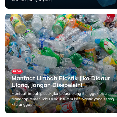
sekarang banyak yang…
April 17, 2025
BLOG
Manfaat Limbah Plastik Jika Didaur
Ulang, Jangan Disepelein!
Manfaat limbah plastik jika didaur ulang itu nggak bisa
dianggap remeh, loh! Di balik tumpukan plastik yang sering
kita anggap…
April 15, 2025