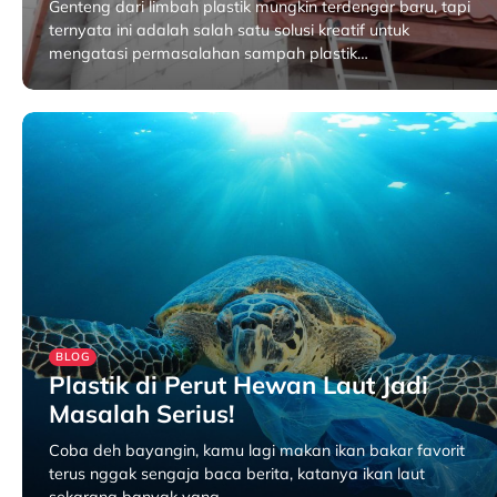
Genteng dari limbah plastik mungkin terdengar baru, tapi
ternyata ini adalah salah satu solusi kreatif untuk
mengatasi permasalahan sampah plastik…
April 22, 2025
BLOG
Plastik di Perut Hewan Laut Jadi
Masalah Serius!
Coba deh bayangin, kamu lagi makan ikan bakar favorit
terus nggak sengaja baca berita, katanya ikan laut