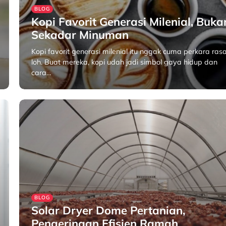
BLOG
Kopi Favorit Generasi Milenial, Buka
Sekadar Minuman
Kopi favorit generasi milenial itu nggak cuma perkara rasa
loh. Buat mereka, kopi udah jadi simbol gaya hidup dan
cara…
April 24, 2025
BLOG
Solar Dryer Dome Pertanian,
Pengeringan Efisien Ramah