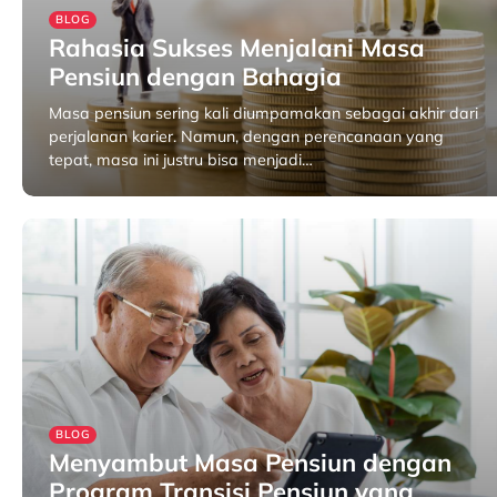
BLOG
Rahasia Sukses Menjalani Masa
Pensiun dengan Bahagia
Masa pensiun sering kali diumpamakan sebagai akhir dari
perjalanan karier. Namun, dengan perencanaan yang
tepat, masa ini justru bisa menjadi…
April 29, 2025
BLOG
Menyambut Masa Pensiun dengan
Program Transisi Pensiun yang