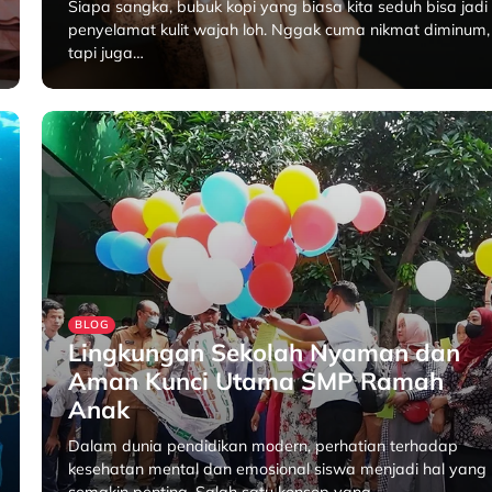
Siapa sangka, bubuk kopi yang biasa kita seduh bisa jadi
penyelamat kulit wajah loh. Nggak cuma nikmat diminum,
tapi juga…
April 17, 2025
BLOG
Lingkungan Sekolah Nyaman dan
Aman Kunci Utama SMP Ramah
Anak
Dalam dunia pendidikan modern, perhatian terhadap
kesehatan mental dan emosional siswa menjadi hal yang