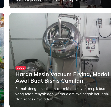
semakin penting. Salah satu konsep yang…
April 16, 2025
BLOG
Harga Mesin Vacuum Frying, Modal
Awal Buat Bisnis Camilan
Pernah dengar soal camilan kekinian kayak keripik buah
yang tetap renyah dan warna alaminya nggak berubah?
Nah, rahasianya ada di…
April 11, 2025