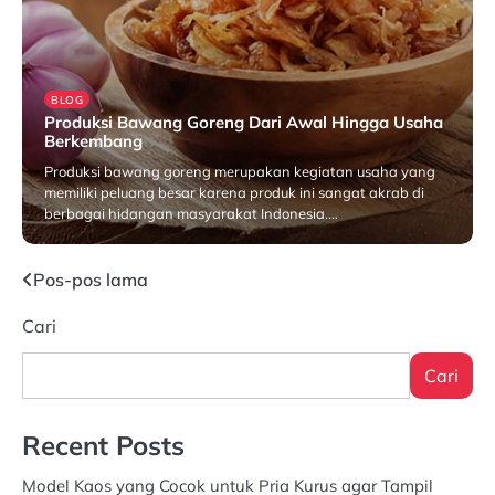
BLOG
Produksi Bawang Goreng Dari Awal Hingga Usaha
Berkembang
Produksi bawang goreng merupakan kegiatan usaha yang
memiliki peluang besar karena produk ini sangat akrab di
berbagai hidangan masyarakat Indonesia.…
Januari 26, 2026
Navigasi
Pos-pos lama
pos
Cari
Cari
Recent Posts
Model Kaos yang Cocok untuk Pria Kurus agar Tampil