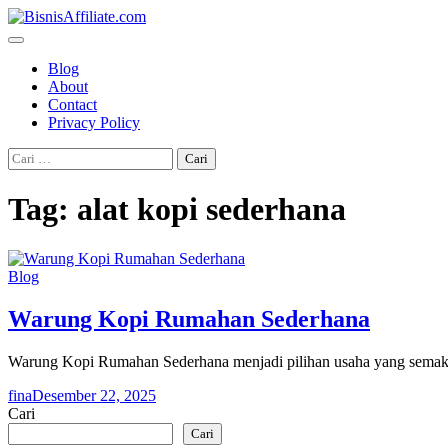
Skip
to
content
Blog
About
Contact
Privacy Policy
Cari
untuk:
Tag:
alat kopi sederhana
Blog
Warung Kopi Rumahan Sederhana
Warung Kopi Rumahan Sederhana menjadi pilihan usaha yang semakin
fina
Desember 22, 2025
Cari
Cari