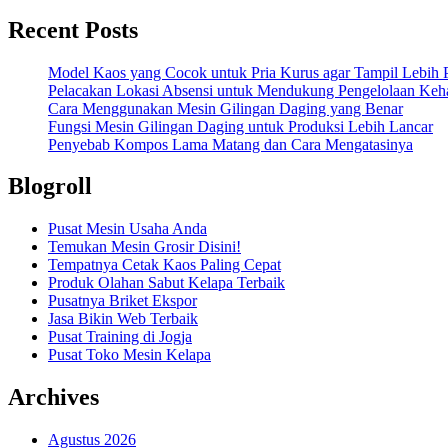
Recent Posts
Model Kaos yang Cocok untuk Pria Kurus agar Tampil Lebih P
Pelacakan Lokasi Absensi untuk Mendukung Pengelolaan Keha
Cara Menggunakan Mesin Gilingan Daging yang Benar
Fungsi Mesin Gilingan Daging untuk Produksi Lebih Lancar
Penyebab Kompos Lama Matang dan Cara Mengatasinya
Blogroll
Pusat Mesin Usaha Anda
Temukan Mesin Grosir Disini!
Tempatnya Cetak Kaos Paling Cepat
Produk Olahan Sabut Kelapa Terbaik
Pusatnya Briket Ekspor
Jasa Bikin Web Terbaik
Pusat Training di Jogja
Pusat Toko Mesin Kelapa
Archives
Agustus 2026