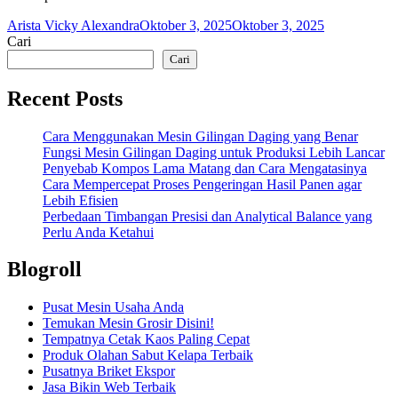
Arista Vicky Alexandra
Oktober 3, 2025
Oktober 3, 2025
Cari
Cari
Recent Posts
Cara Menggunakan Mesin Gilingan Daging yang Benar
Fungsi Mesin Gilingan Daging untuk Produksi Lebih Lancar
Penyebab Kompos Lama Matang dan Cara Mengatasinya
Cara Mempercepat Proses Pengeringan Hasil Panen agar
Lebih Efisien
Perbedaan Timbangan Presisi dan Analytical Balance yang
Perlu Anda Ketahui
Blogroll
Pusat Mesin Usaha Anda
Temukan Mesin Grosir Disini!
Tempatnya Cetak Kaos Paling Cepat
Produk Olahan Sabut Kelapa Terbaik
Pusatnya Briket Ekspor
Jasa Bikin Web Terbaik