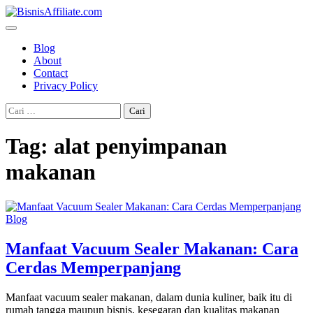
Skip
to
content
Blog
About
Contact
Privacy Policy
Cari
untuk:
Tag:
alat penyimpanan
makanan
Blog
Manfaat Vacuum Sealer Makanan: Cara
Cerdas Memperpanjang
Manfaat vacuum sealer makanan, dalam dunia kuliner, baik itu di
rumah tangga maupun bisnis, kesegaran dan kualitas makanan