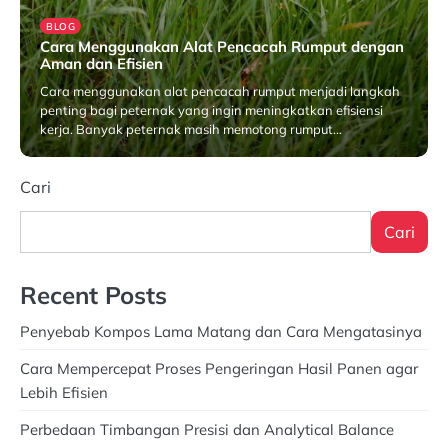
BLOG
Cara Menggunakan Alat Pencacah Rumput dengan
Aman dan Efisien
Cara menggunakan alat pencacah rumput menjadi langkah
penting bagi peternak yang ingin meningkatkan efisiensi
kerja. Banyak peternak masih memotong rumput…
Februari 24, 2026
Cari
Cari
Recent Posts
Penyebab Kompos Lama Matang dan Cara Mengatasinya
Cara Mempercepat Proses Pengeringan Hasil Panen agar
Lebih Efisien
Perbedaan Timbangan Presisi dan Analytical Balance