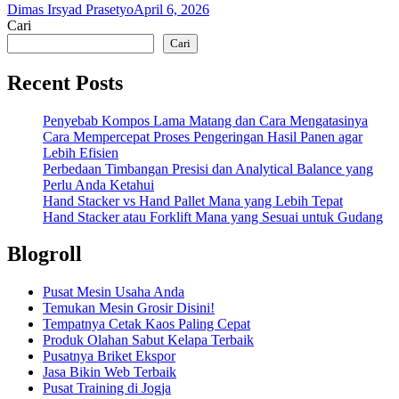
Dimas Irsyad Prasetyo
April 6, 2026
Cari
Cari
Recent Posts
Penyebab Kompos Lama Matang dan Cara Mengatasinya
Cara Mempercepat Proses Pengeringan Hasil Panen agar
Lebih Efisien
Perbedaan Timbangan Presisi dan Analytical Balance yang
Perlu Anda Ketahui
Hand Stacker vs Hand Pallet Mana yang Lebih Tepat
Hand Stacker atau Forklift Mana yang Sesuai untuk Gudang
Blogroll
Pusat Mesin Usaha Anda
Temukan Mesin Grosir Disini!
Tempatnya Cetak Kaos Paling Cepat
Produk Olahan Sabut Kelapa Terbaik
Pusatnya Briket Ekspor
Jasa Bikin Web Terbaik
Pusat Training di Jogja