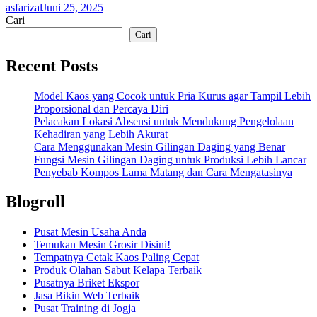
asfarizal
Juni 25, 2025
Cari
Cari
Recent Posts
Model Kaos yang Cocok untuk Pria Kurus agar Tampil Lebih
Proporsional dan Percaya Diri
Pelacakan Lokasi Absensi untuk Mendukung Pengelolaan
Kehadiran yang Lebih Akurat
Cara Menggunakan Mesin Gilingan Daging yang Benar
Fungsi Mesin Gilingan Daging untuk Produksi Lebih Lancar
Penyebab Kompos Lama Matang dan Cara Mengatasinya
Blogroll
Pusat Mesin Usaha Anda
Temukan Mesin Grosir Disini!
Tempatnya Cetak Kaos Paling Cepat
Produk Olahan Sabut Kelapa Terbaik
Pusatnya Briket Ekspor
Jasa Bikin Web Terbaik
Pusat Training di Jogja