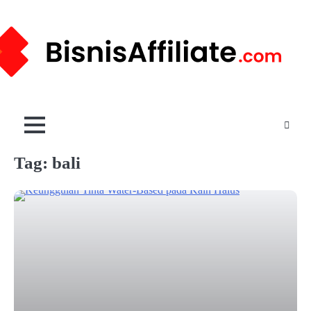
Skip
to
content
Tag:
bali