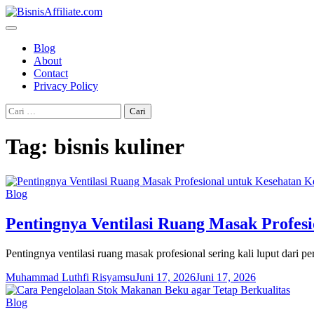
Skip
to
content
Blog
About
Contact
Privacy Policy
Cari
untuk:
Tag:
bisnis kuliner
Blog
Pentingnya Ventilasi Ruang Masak Profes
Pentingnya ventilasi ruang masak profesional sering kali luput dari p
Muhammad Luthfi Risyamsu
Juni 17, 2026
Juni 17, 2026
Blog