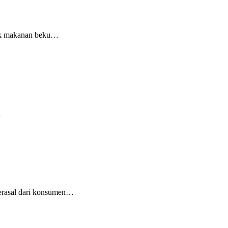
stok makanan beku…
…
berasal dari konsumen…