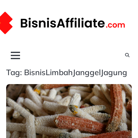
Skip
to
content
Tag:
BisnisLimbahJanggelJagung