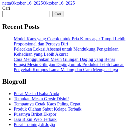
netta
Oktober 16, 2025
Oktober 16, 2025
Cari
Cari
Recent Posts
Model Kaos yang Cocok untuk Pria Kurus agar Tampil Lebih
Proporsional dan Percaya Diri
Pelacakan Lokasi Absensi untuk Mendukung Pengelolaan
Kehadiran yang Lebih Akurat
Cara Menggunakan Mesin Gilingan Daging yang Benar
Fungsi Mesin Gilingan Daging untuk Produksi Lebih Lancar
Penyebab Kompos Lama Matang dan Cara Mengatasinya
Blogroll
Pusat Mesin Usaha Anda
Temukan Mesin Grosir Disini!
Tempatnya Cetak Kaos Paling Cepat
Produk Olahan Sabut Kelapa Terbaik
Pusatnya Briket Ekspor
Jasa Bikin Web Terbaik
Pusat Training di Jogja