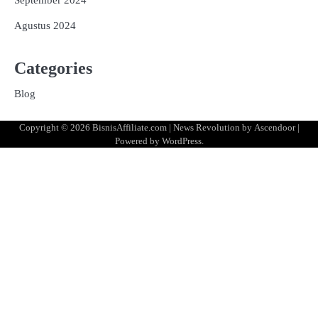
September 2024
Agustus 2024
Categories
Blog
Copyright © 2026
BisnisAffiliate.com
| News Revolution by
Ascendoor
|
Powered by
WordPress
.