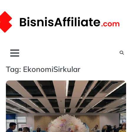
Skip
to
content
Tag:
EkonomiSirkular