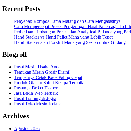
Recent Posts
Penyebab Kompos Lama Matang dan Cara Mengatasinya
Cara Mempercepat Proses Pengeringan Hasil Panen agar Lebih
Perbedaan Timbangan Presisi dan Analytical Balance yang Per
Hand Stacker vs Hand Pallet Mana yang Lebih Tepat
Hand Stacker atau Forklift Mana yang Sesuai untuk Gudang
Blogroll
Pusat Mesin Usaha Anda
Temukan Mesin Grosir Disini!
Tempatnya Cetak Kaos Paling Cepat
Produk Olahan Sabut Kelapa Terbaik
Pusatnya Briket Ekspor
Jasa Bikin Web Terbaik
Pusat Training di Jogja
Pusat Toko Mesin Kelapa
Archives
Agustus 2026