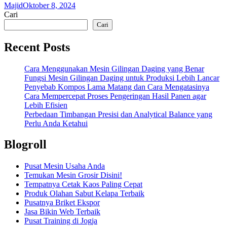
Majid
Oktober 8, 2024
Cari
Cari
Recent Posts
Cara Menggunakan Mesin Gilingan Daging yang Benar
Fungsi Mesin Gilingan Daging untuk Produksi Lebih Lancar
Penyebab Kompos Lama Matang dan Cara Mengatasinya
Cara Mempercepat Proses Pengeringan Hasil Panen agar
Lebih Efisien
Perbedaan Timbangan Presisi dan Analytical Balance yang
Perlu Anda Ketahui
Blogroll
Pusat Mesin Usaha Anda
Temukan Mesin Grosir Disini!
Tempatnya Cetak Kaos Paling Cepat
Produk Olahan Sabut Kelapa Terbaik
Pusatnya Briket Ekspor
Jasa Bikin Web Terbaik
Pusat Training di Jogja