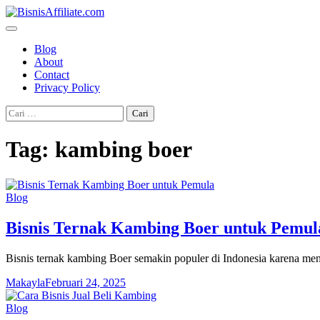
Skip
to
content
Blog
About
Contact
Privacy Policy
Cari
untuk:
Tag:
kambing boer
Blog
Bisnis Ternak Kambing Boer untuk Pemul
Bisnis ternak kambing Boer semakin populer di Indonesia karena men
Makayla
Februari 24, 2025
Blog