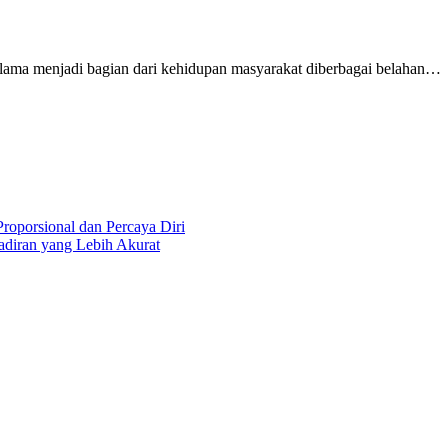
lah lama menjadi bagian dari kehidupan masyarakat diberbagai belahan…
roporsional dan Percaya Diri
diran yang Lebih Akurat