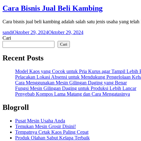
Cara Bisnis Jual Beli Kambing
Cara bisnis jual beli kambing adalah salah satu jenis usaha yang te
sandi
Oktober 29, 2024
Oktober 29, 2024
Cari
Cari
Recent Posts
Model Kaos yang Cocok untuk Pria Kurus agar Tampil Lebih P
Pelacakan Lokasi Absensi untuk Mendukung Pengelolaan Keha
Cara Menggunakan Mesin Gilingan Daging yang Benar
Fungsi Mesin Gilingan Daging untuk Produksi Lebih Lancar
Penyebab Kompos Lama Matang dan Cara Mengatasinya
Blogroll
Pusat Mesin Usaha Anda
Temukan Mesin Grosir Disini!
Tempatnya Cetak Kaos Paling Cepat
Produk Olahan Sabut Kelapa Terbaik