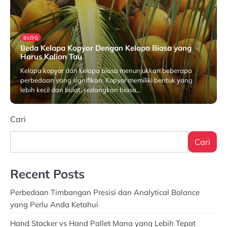
BLOG
Beda Kelapa Kopyor Dengan Kelapa Biasa yang
Harus Kalian Tau
Kelapa kopyor dan kelapa biasa menunjukkan beberapa
perbedaan yang signifikan. Kopyor memiliki bentuk yang
lebih kecil dan bulat, sedangkan biasa…
Desember 13, 2024
Cari
Cari
Recent Posts
Perbedaan Timbangan Presisi dan Analytical Balance
yang Perlu Anda Ketahui
Hand Stacker vs Hand Pallet Mana yang Lebih Tepat