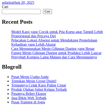
asfarizal
Juni 20, 2025
Cari
Cari
Recent Posts
Model Kaos yang Cocok untuk Pria Kurus agar Tampil Lebih
Proporsional dan Percaya Diri
Pelacakan Lokasi Absensi untuk Mendukung Pengelolaan
Kehadiran yang Lebih Akurat
Cara Menggunakan Mesin Gilingan Daging yang Benar
Fungsi Mesin Gilingan Daging untuk Produksi Lebih Lancar
Penyebab Kompos Lama Matang dan Cara Mengatasinya
Blogroll
Pusat Mesin Usaha Anda
Temukan Mesin Grosir Disini!
Tempatnya Cetak Kaos Paling Cepat
Produk Olahan Sabut Kelapa Terbaik
Pusatnya Briket Ekspor
Jasa Bikin Web Terbaik
Pusat Training di Jogja