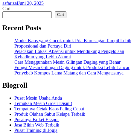
asfarizal
Juni 20, 2025
Cari
Cari
Recent Posts
Model Kaos yang Cocok untuk Pria Kurus agar Tampil Lebih
Proporsional dan Percaya Diri
Pelacakan Lokasi Absensi untuk Mendukung Pengelolaan
Kehadiran yang Lebih Akurat
Cara Menggunakan Mesin Gilingan Daging yang Benar
Fungsi Mesin Gilingan Daging untuk Produksi Lebih Lancar
Penyebab Kompos Lama Matang dan Cara Mengatasinya
Blogroll
Pusat Mesin Usaha Anda
Temukan Mesin Grosir Disini!
Tempatnya Cetak Kaos Paling Cepat
Produk Olahan Sabut Kelapa Terbaik
Pusatnya Briket Ekspor
Jasa Bikin Web Terbaik
Pusat Training di Jogja