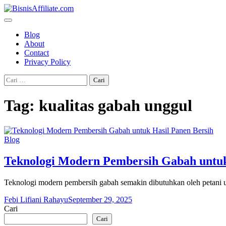
Skip
to
content
Blog
About
Contact
Privacy Policy
Cari
untuk:
Tag:
kualitas gabah unggul
Blog
Teknologi Modern Pembersih Gabah untuk
Teknologi modern pembersih gabah semakin dibutuhkan oleh petani u
Febi Lifiani Rahayu
September 29, 2025
Cari
Cari