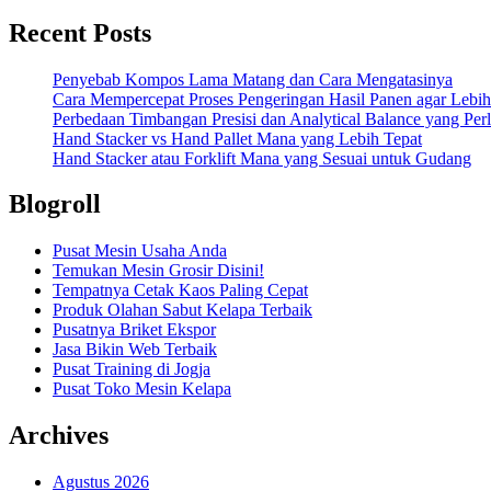
Recent Posts
Penyebab Kompos Lama Matang dan Cara Mengatasinya
Cara Mempercepat Proses Pengeringan Hasil Panen agar Lebih
Perbedaan Timbangan Presisi dan Analytical Balance yang Per
Hand Stacker vs Hand Pallet Mana yang Lebih Tepat
Hand Stacker atau Forklift Mana yang Sesuai untuk Gudang
Blogroll
Pusat Mesin Usaha Anda
Temukan Mesin Grosir Disini!
Tempatnya Cetak Kaos Paling Cepat
Produk Olahan Sabut Kelapa Terbaik
Pusatnya Briket Ekspor
Jasa Bikin Web Terbaik
Pusat Training di Jogja
Pusat Toko Mesin Kelapa
Archives
Agustus 2026