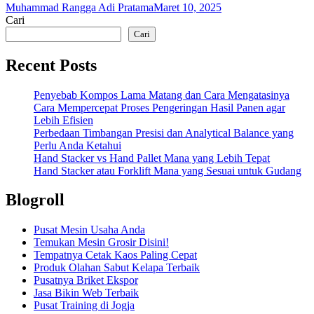
Muhammad Rangga Adi Pratama
Maret 10, 2025
Cari
Cari
Recent Posts
Penyebab Kompos Lama Matang dan Cara Mengatasinya
Cara Mempercepat Proses Pengeringan Hasil Panen agar
Lebih Efisien
Perbedaan Timbangan Presisi dan Analytical Balance yang
Perlu Anda Ketahui
Hand Stacker vs Hand Pallet Mana yang Lebih Tepat
Hand Stacker atau Forklift Mana yang Sesuai untuk Gudang
Blogroll
Pusat Mesin Usaha Anda
Temukan Mesin Grosir Disini!
Tempatnya Cetak Kaos Paling Cepat
Produk Olahan Sabut Kelapa Terbaik
Pusatnya Briket Ekspor
Jasa Bikin Web Terbaik
Pusat Training di Jogja