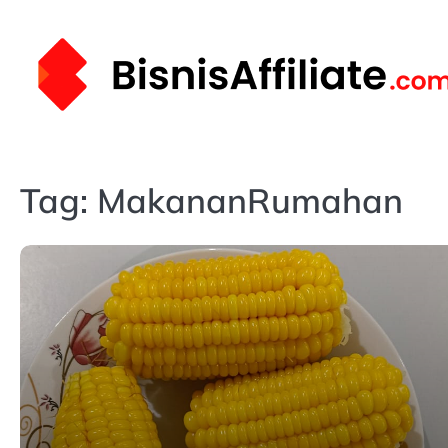
Skip
to
content
Tag:
MakananRumahan