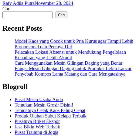
Rafy Adila Putra
November 28, 2024
Cari
Cari
Recent Posts
Model Kaos yang Cocok untuk Pria Kurus agar Tampil Lebih
Proporsional dan Percaya Diri
Pelacakan Lokasi Absensi untuk Mendukung Pengelolaan
Kehadiran yang Lebih Akurat
Cara Menggunakan Mesin Gilingan Daging yang Benar
Fungsi Mesin Gilingan Daging untuk Produksi Lebih Lancar
Penyebab Kompos Lama Matang dan Cara Mengatasinya
Blogroll
Pusat Mesin Usaha Anda
Temukan Mesin Grosir Disini!
Tempatnya Cetak Kaos Paling Cepat
Produk Olahan Sabut Kelapa Terbaik
Pusatnya Briket Ekspor
Jasa Bikin Web Terbaik
Pusat Training di Jogja