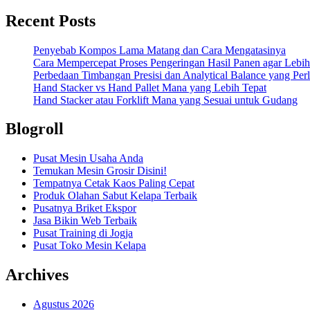
Recent Posts
Penyebab Kompos Lama Matang dan Cara Mengatasinya
Cara Mempercepat Proses Pengeringan Hasil Panen agar Lebih
Perbedaan Timbangan Presisi dan Analytical Balance yang Per
Hand Stacker vs Hand Pallet Mana yang Lebih Tepat
Hand Stacker atau Forklift Mana yang Sesuai untuk Gudang
Blogroll
Pusat Mesin Usaha Anda
Temukan Mesin Grosir Disini!
Tempatnya Cetak Kaos Paling Cepat
Produk Olahan Sabut Kelapa Terbaik
Pusatnya Briket Ekspor
Jasa Bikin Web Terbaik
Pusat Training di Jogja
Pusat Toko Mesin Kelapa
Archives
Agustus 2026