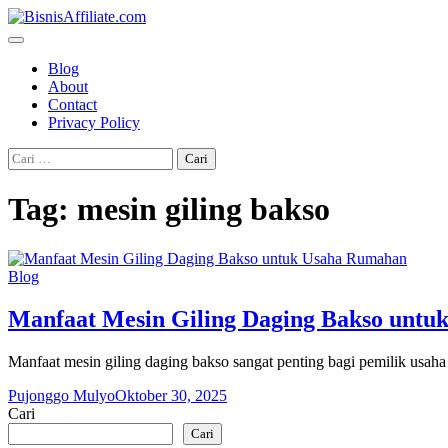
Skip
to
content
Blog
About
Contact
Privacy Policy
Cari
untuk:
Tag:
mesin giling bakso
Blog
Manfaat Mesin Giling Daging Bakso unt
Manfaat mesin giling daging bakso sangat penting bagi pemilik usaha
Pujonggo Mulyo
Oktober 30, 2025
Cari
Cari