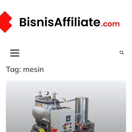
Skip
to
content
Tag:
mesin