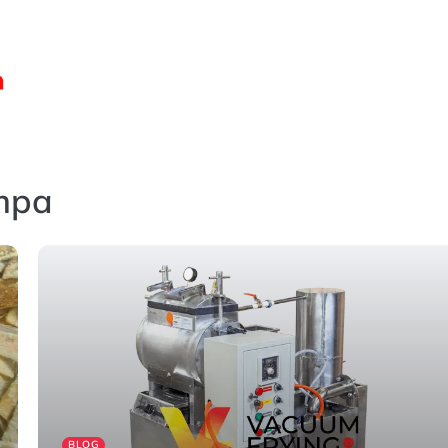
mpa
BLOG