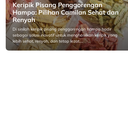
Keripik Pisang Penggorengan
Hampa: Pilihan Camilan Sehat dan
Renyah
Di sinilah keripik pisang penggorengan hampa hadir
sebagai solusi inovatif untuk menghasilkan keripik yang
lebih sehat, renyah, dan tetap lezat.…
September 29, 2025