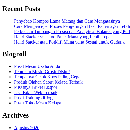
Recent Posts
Penyebab Kompos Lama Matang dan Cara Mengatasinya
Cara Mempercepat Proses Pengeringan Hasil Panen agar Lebih
Perbedaan Timbangan Presisi dan Analytical Balance yang Per
Hand Stacker vs Hand Pallet Mana yang Lebih Tepat
Hand Stacker atau Forklift Mana yang Sesuai untuk Gudang
Blogroll
Pusat Mesin Usaha Anda
Temukan Mesin Grosir Disini!
Tempatnya Cetak Kaos Paling Cepat
Produk Olahan Sabut Kelapa Terbaik
Pusatnya Briket Ekspor
Jasa Bikin Web Terbaik
Pusat Training di Jogja
Pusat Toko Mesin Kelapa
Archives
Agustus 2026