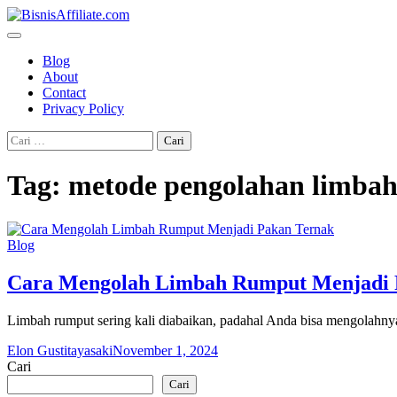
Skip
to
content
Blog
About
Contact
Privacy Policy
Cari
untuk:
Tag:
metode pengolahan limba
Blog
Cara Mengolah Limbah Rumput Menjadi 
Limbah rumput sering kali diabaikan, padahal Anda bisa mengolahn
Elon Gustitayasaki
November 1, 2024
Cari
Cari