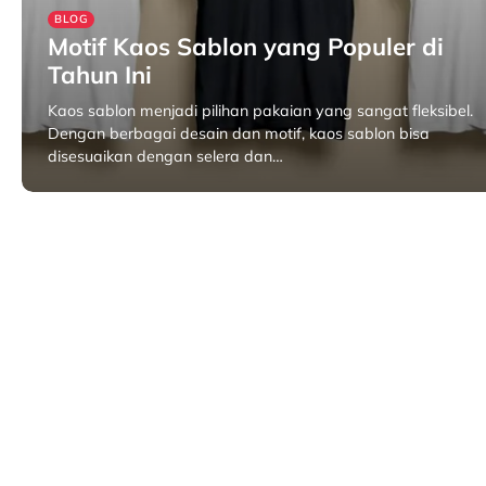
BLOG
Motif Kaos Sablon yang Populer di
Tahun Ini
Kaos sablon menjadi pilihan pakaian yang sangat fleksibel.
Dengan berbagai desain dan motif, kaos sablon bisa
disesuaikan dengan selera dan…
November 5, 2024