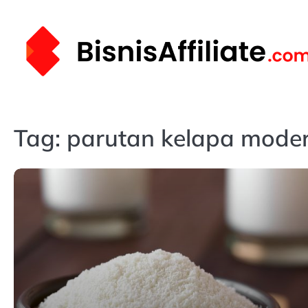
Skip
to
content
Tag:
parutan kelapa mode