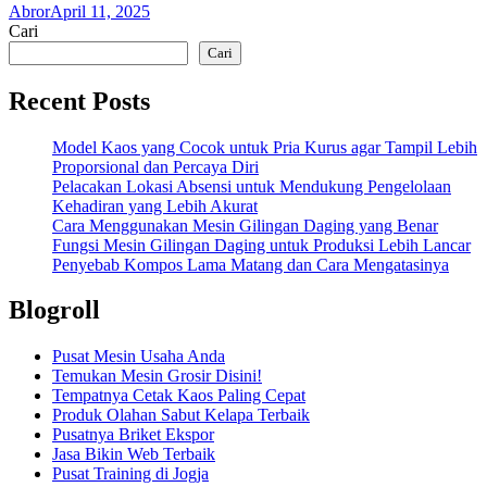
Abror
April 11, 2025
Cari
Cari
Recent Posts
Model Kaos yang Cocok untuk Pria Kurus agar Tampil Lebih
Proporsional dan Percaya Diri
Pelacakan Lokasi Absensi untuk Mendukung Pengelolaan
Kehadiran yang Lebih Akurat
Cara Menggunakan Mesin Gilingan Daging yang Benar
Fungsi Mesin Gilingan Daging untuk Produksi Lebih Lancar
Penyebab Kompos Lama Matang dan Cara Mengatasinya
Blogroll
Pusat Mesin Usaha Anda
Temukan Mesin Grosir Disini!
Tempatnya Cetak Kaos Paling Cepat
Produk Olahan Sabut Kelapa Terbaik
Pusatnya Briket Ekspor
Jasa Bikin Web Terbaik
Pusat Training di Jogja