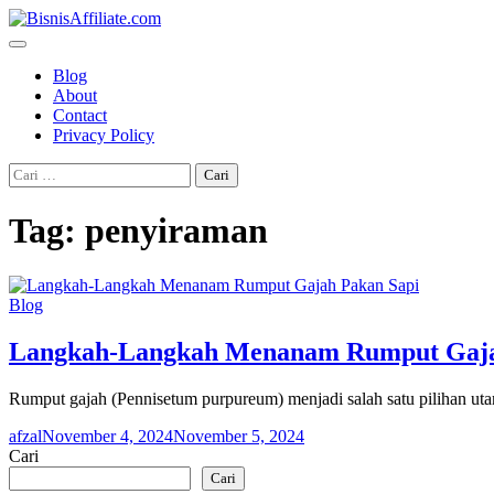
Skip
to
content
Blog
About
Contact
Privacy Policy
Cari
untuk:
Tag:
penyiraman
Blog
Langkah-Langkah Menanam Rumput Gaja
Rumput gajah (Pennisetum purpureum) menjadi salah satu pilihan u
afzal
November 4, 2024
November 5, 2024
Cari
Cari