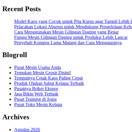
Recent Posts
Model Kaos yang Cocok untuk Pria Kurus agar Tampil Lebih P
Pelacakan Lokasi Absensi untuk Mendukung Pengelolaan Keha
Cara Menggunakan Mesin Gilingan Daging yang Benar
Fungsi Mesin Gilingan Daging untuk Produksi Lebih Lancar
Penyebab Kompos Lama Matang dan Cara Mengatasinya
Blogroll
Pusat Mesin Usaha Anda
Temukan Mesin Grosir Disini!
Tempatnya Cetak Kaos Paling Cepat
Produk Olahan Sabut Kelapa Terbaik
Pusatnya Briket Ekspor
Jasa Bikin Web Terbaik
Pusat Training di Jogja
Pusat Toko Mesin Kelapa
Archives
Agustus 2026