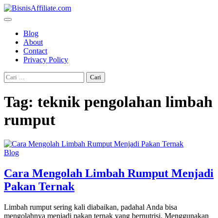
Skip
to
content
Blog
About
Contact
Privacy Policy
Cari
untuk:
Tag:
teknik pengolahan limbah
rumput
Blog
Cara Mengolah Limbah Rumput Menjadi
Pakan Ternak
Limbah rumput sering kali diabaikan, padahal Anda bisa
mengolahnya menjadi pakan ternak yang bernutrisi. Menggunakan