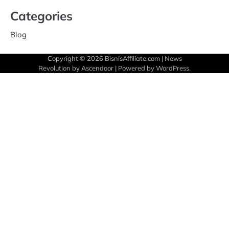
Categories
Blog
Copyright © 2026
BisnisAffiliate.com
| News
Revolution by
Ascendoor
| Powered by
WordPress
.