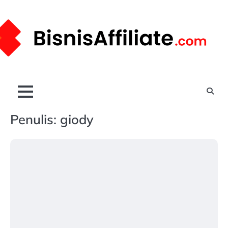
Skip
to
content
Penulis:
giody