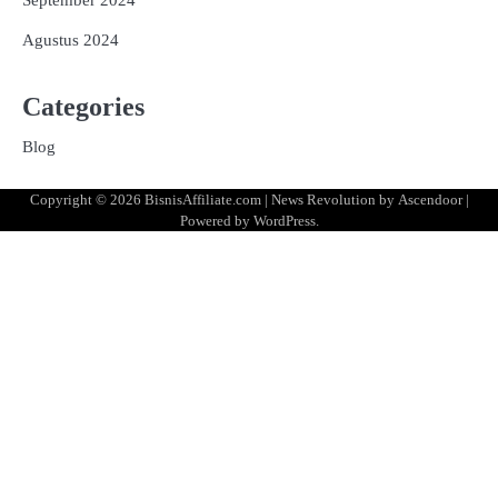
September 2024
Agustus 2024
Categories
Blog
Copyright © 2026
BisnisAffiliate.com
| News Revolution by
Ascendoor
|
Powered by
WordPress
.