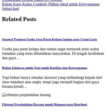
Navigasi
Bahan Kaos Katun Combed: Pilihan Ideal untuk Kenyamanan
pos
Sehari-hari
Related Posts
Strategi Promosi Usaha Jasa Parut Kelapa Santan agar Cepat Laris
Usaha jasa parut kelapa dan santan segar termasuk jenis usaha
rumahan yang terus dibutuhkan masyarakat. Di tengah kesibukan
dan gaya…
Bahan Istimewa untuk Topi untuk Kualitas dan Kenyamanan
Topi bukan hanya sekadar aksesori yang melindungi kepala dari
sinar matahari atau angin, tetapi juga menjadi bagian dari gaya
busana,kenali…
Efisiensi Perpindahan Barang untuk Mempercepat Distribusi