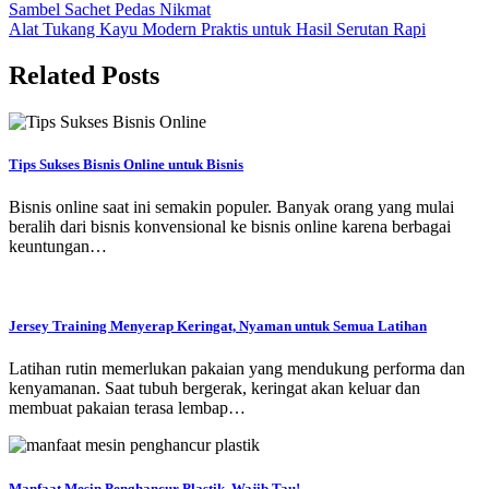
Navigasi
Sambel Sachet Pedas Nikmat
Alat Tukang Kayu Modern Praktis untuk Hasil Serutan Rapi
pos
Related Posts
Tips Sukses Bisnis Online untuk Bisnis
Bisnis online saat ini semakin populer. Banyak orang yang mulai
beralih dari bisnis konvensional ke bisnis online karena berbagai
keuntungan…
Jersey Training Menyerap Keringat, Nyaman untuk Semua Latihan
Latihan rutin memerlukan pakaian yang mendukung performa dan
kenyamanan. Saat tubuh bergerak, keringat akan keluar dan
membuat pakaian terasa lembap…
Manfaat Mesin Penghancur Plastik, Wajib Tau!