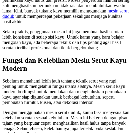
permukaan kayu halus dan presisi. Proses penyerutan manual sering
kali menghasilkan permukaan tidak rata dan membutuhkan waktu
lama. Kini, banyak tukang kayu memilih menggunakan
mesin serut
duduk
untuk mempercepat pekerjaan sekaligus menjaga kualitas
hasil akhir.
Selain praktis, penggunaan mesin ini juga membuat hasil serutan
lebih konsisten di setiap sisi kayu. Untuk kamu yang baru belajar
mengolah kayu, ada beberapa teknik dan tips penting agar hasil
serutan terlihat profesional dan tidak bergelombang.
Fungsi dan Kelebihan Mesin Serut Kayu
Modern
Sebelum memahami lebih jauh tentang teknik serut yang rapi,
penting untuk mengetahui fungsi utama alatnya. Mesin serut kayu
modern berfungsi untuk meratakan dan menghaluskan permukaan
kayu agar siap digunakan untuk berbagai kebutuhan, seperti
pembuatan furnitur, kusen, atau dekorasi interior.
Dengan menggunakan mesin serut duduk, kamu bisa menyesuaikan
ketebalan serutan sesuai kebutuhan. Mesin ini bekerja dengan pisau
tajam yang berputar cepat, menghasilkan hasil halus tanpa banyak
tenaga. Selain efisien, kelebihannya juga terletak pada kestabilan