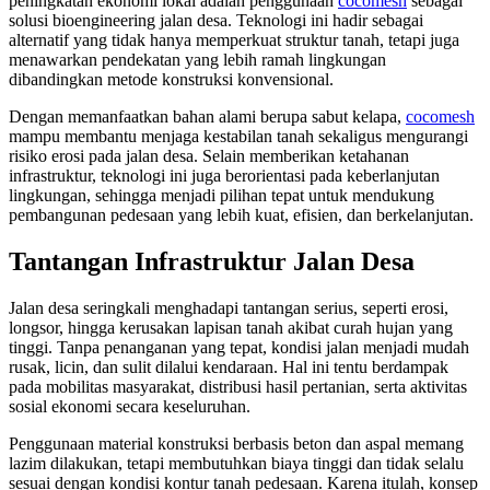
peningkatan ekonomi lokal adalah penggunaan
cocomesh
sebagai
solusi bioengineering jalan desa. Teknologi ini hadir sebagai
alternatif yang tidak hanya memperkuat struktur tanah, tetapi juga
menawarkan pendekatan yang lebih ramah lingkungan
dibandingkan metode konstruksi konvensional.
Dengan memanfaatkan bahan alami berupa sabut kelapa,
cocomesh
mampu membantu menjaga kestabilan tanah sekaligus mengurangi
risiko erosi pada jalan desa. Selain memberikan ketahanan
infrastruktur, teknologi ini juga berorientasi pada keberlanjutan
lingkungan, sehingga menjadi pilihan tepat untuk mendukung
pembangunan pedesaan yang lebih kuat, efisien, dan berkelanjutan.
Tantangan Infrastruktur Jalan Desa
Jalan desa seringkali menghadapi tantangan serius, seperti erosi,
longsor, hingga kerusakan lapisan tanah akibat curah hujan yang
tinggi. Tanpa penanganan yang tepat, kondisi jalan menjadi mudah
rusak, licin, dan sulit dilalui kendaraan. Hal ini tentu berdampak
pada mobilitas masyarakat, distribusi hasil pertanian, serta aktivitas
sosial ekonomi secara keseluruhan.
Penggunaan material konstruksi berbasis beton dan aspal memang
lazim dilakukan, tetapi membutuhkan biaya tinggi dan tidak selalu
sesuai dengan kondisi kontur tanah pedesaan. Karena itulah, konsep