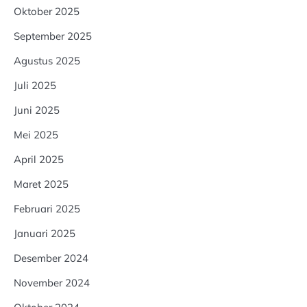
Oktober 2025
September 2025
Agustus 2025
Juli 2025
Juni 2025
Mei 2025
April 2025
Maret 2025
Februari 2025
Januari 2025
Desember 2024
November 2024