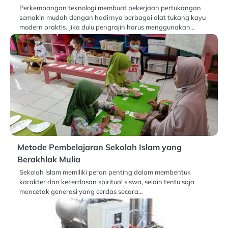
Perkembangan teknologi membuat pekerjaan pertukangan
semakin mudah dengan hadirnya berbagai alat tukang kayu
modern praktis. Jika dulu pengrajin harus menggunakan…
Metode Pembelajaran Sekolah Islam yang
Berakhlak Mulia
Sekolah Islam memiliki peran penting dalam membentuk
karakter dan kecerdasan spiritual siswa, selain tentu saja
mencetak generasi yang cerdas secara…