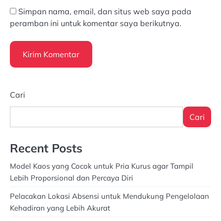
Simpan nama, email, dan situs web saya pada
peramban ini untuk komentar saya berikutnya.
Cari
Cari
Recent Posts
Model Kaos yang Cocok untuk Pria Kurus agar Tampil
Lebih Proporsional dan Percaya Diri
Pelacakan Lokasi Absensi untuk Mendukung Pengelolaan
Kehadiran yang Lebih Akurat