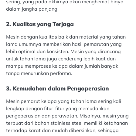
sering, yang pada akhirnya akan menghemat biaya
dalam jangka panjang.
2. Kualitas yang Terjaga
Mesin dengan kualitas baik dan material yang tahan
lama umumnya memberikan hasil pemarutan yang
lebih optimal dan konsisten. Mesin yang dirancang
untuk tahan lama juga cenderung lebih kuat dan
mampu memproses kelapa dalam jumlah banyak
tanpa menurunkan performa.
3. Kemudahan dalam Pengoperasian
Mesin pemarut kelapa yang tahan lama sering kali
lengkap dengan fitur-fitur yang memudahkan
pengoperasian dan perawatan. Misalnya, mesin yang
terbuat dari bahan stainless steel memiliki ketahanan
terhadap karat dan mudah dibersihkan, sehingga