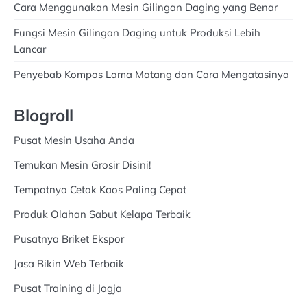
Cara Menggunakan Mesin Gilingan Daging yang Benar
Fungsi Mesin Gilingan Daging untuk Produksi Lebih
Lancar
Penyebab Kompos Lama Matang dan Cara Mengatasinya
Blogroll
Pusat Mesin Usaha Anda
Temukan Mesin Grosir Disini!
Tempatnya Cetak Kaos Paling Cepat
Produk Olahan Sabut Kelapa Terbaik
Pusatnya Briket Ekspor
Jasa Bikin Web Terbaik
Pusat Training di Jogja