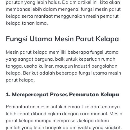
parutan yang lebih halus. Dalam artikel ini, kita akan
membahas lebih dalam mengenai fungsi mesin parut
kelapa serta manfaat menggunakan mesin pemarut
kelapa tahan lama.
Fungsi Utama Mesin Parut Kelapa
Mesin parut kelapa memiliki beberapa fungsi utama
yang sangat berguna, baik untuk keperluan rumah
tangga, usaha kuliner, maupun industri pengolahan
kelapa. Berikut adalah beberapa fungsi utama mesin
parut kelapa.
1. Mempercepat Proses Pemarutan Kelapa
Pemanfaatan mesin untuk memarut kelapa tentunya
lebih cepat dibandingkan dengan cara manual. Mesin
parut kelapa mampu memproses kelapa dalam
jumlah yang lebih banyak dalam waktu yang singkat.