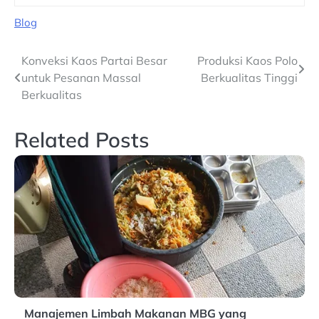
Blog
Navigasi
Konveksi Kaos Partai Besar
Produksi Kaos Polo
untuk Pesanan Massal
Berkualitas Tinggi
pos
Berkualitas
Related Posts
Manajemen Limbah Makanan MBG yang