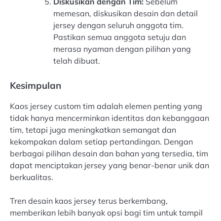
Diskusikan dengan Tim:
Sebelum
memesan, diskusikan desain dan detail
jersey dengan seluruh anggota tim.
Pastikan semua anggota setuju dan
merasa nyaman dengan pilihan yang
telah dibuat.
Kesimpulan
Kaos jersey custom tim adalah elemen penting yang
tidak hanya mencerminkan identitas dan kebanggaan
tim, tetapi juga meningkatkan semangat dan
kekompakan dalam setiap pertandingan. Dengan
berbagai pilihan desain dan bahan yang tersedia, tim
dapat menciptakan jersey yang benar-benar unik dan
berkualitas.
Tren desain kaos jersey terus berkembang,
memberikan lebih banyak opsi bagi tim untuk tampil