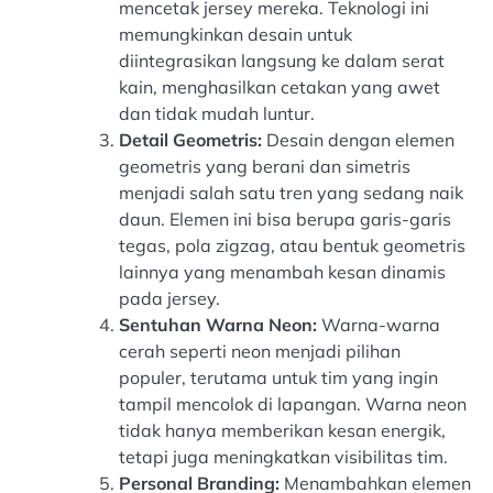
mencetak jersey mereka. Teknologi ini
memungkinkan desain untuk
diintegrasikan langsung ke dalam serat
kain, menghasilkan cetakan yang awet
dan tidak mudah luntur.
Detail Geometris:
Desain dengan elemen
geometris yang berani dan simetris
menjadi salah satu tren yang sedang naik
daun. Elemen ini bisa berupa garis-garis
tegas, pola zigzag, atau bentuk geometris
lainnya yang menambah kesan dinamis
pada jersey.
Sentuhan Warna Neon:
Warna-warna
cerah seperti neon menjadi pilihan
populer, terutama untuk tim yang ingin
tampil mencolok di lapangan. Warna neon
tidak hanya memberikan kesan energik,
tetapi juga meningkatkan visibilitas tim.
Personal Branding:
Menambahkan elemen