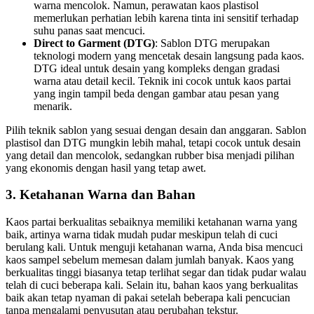
warna mencolok. Namun, perawatan kaos plastisol
memerlukan perhatian lebih karena tinta ini sensitif terhadap
suhu panas saat mencuci.
Direct to Garment (DTG)
: Sablon DTG merupakan
teknologi modern yang mencetak desain langsung pada kaos.
DTG ideal untuk desain yang kompleks dengan gradasi
warna atau detail kecil. Teknik ini cocok untuk kaos partai
yang ingin tampil beda dengan gambar atau pesan yang
menarik.
Pilih teknik sablon yang sesuai dengan desain dan anggaran. Sablon
plastisol dan DTG mungkin lebih mahal, tetapi cocok untuk desain
yang detail dan mencolok, sedangkan rubber bisa menjadi pilihan
yang ekonomis dengan hasil yang tetap awet.
3.
Ketahanan Warna dan Bahan
Kaos partai berkualitas sebaiknya memiliki ketahanan warna yang
baik, artinya warna tidak mudah pudar meskipun telah di cuci
berulang kali. Untuk menguji ketahanan warna, Anda bisa mencuci
kaos sampel sebelum memesan dalam jumlah banyak. Kaos yang
berkualitas tinggi biasanya tetap terlihat segar dan tidak pudar walau
telah di cuci beberapa kali. Selain itu, bahan kaos yang berkualitas
baik akan tetap nyaman di pakai setelah beberapa kali pencucian
tanpa mengalami penyusutan atau perubahan tekstur.