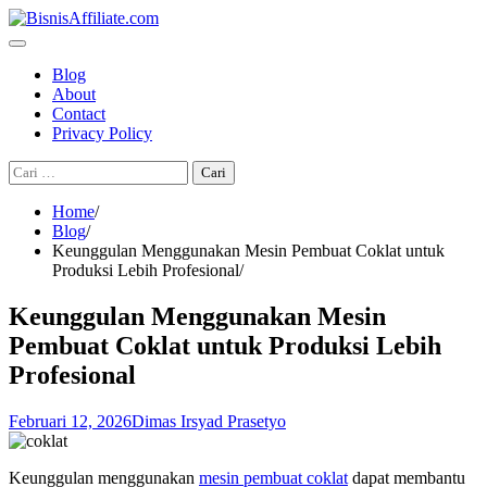
Skip
to
content
Blog
About
Contact
Privacy Policy
Cari
untuk:
Home
Blog
Keunggulan Menggunakan Mesin Pembuat Coklat untuk
Produksi Lebih Profesional
Keunggulan Menggunakan Mesin
Pembuat Coklat untuk Produksi Lebih
Profesional
Februari 12, 2026
Dimas Irsyad Prasetyo
Keunggulan menggunakan
mesin pembuat coklat
dapat membantu