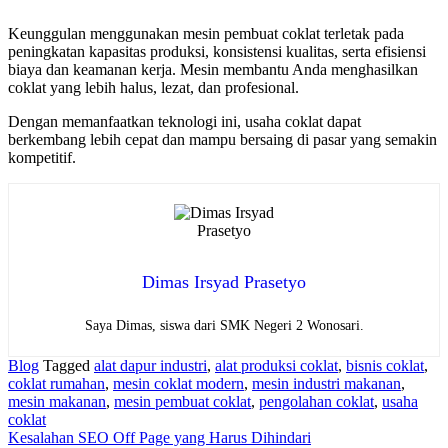
Keunggulan menggunakan mesin pembuat coklat terletak pada
peningkatan kapasitas produksi, konsistensi kualitas, serta efisiensi
biaya dan keamanan kerja. Mesin membantu Anda menghasilkan
coklat yang lebih halus, lezat, dan profesional.
Dengan memanfaatkan teknologi ini, usaha coklat dapat
berkembang lebih cepat dan mampu bersaing di pasar yang semakin
kompetitif.
Dimas Irsyad Prasetyo
Saya Dimas, siswa dari SMK Negeri 2 Wonosari.
Blog
Tagged
alat dapur industri
,
alat produksi coklat
,
bisnis coklat
,
coklat rumahan
,
mesin coklat modern
,
mesin industri makanan
,
mesin makanan
,
mesin pembuat coklat
,
pengolahan coklat
,
usaha
coklat
Navigasi
Kesalahan SEO Off Page yang Harus Dihindari