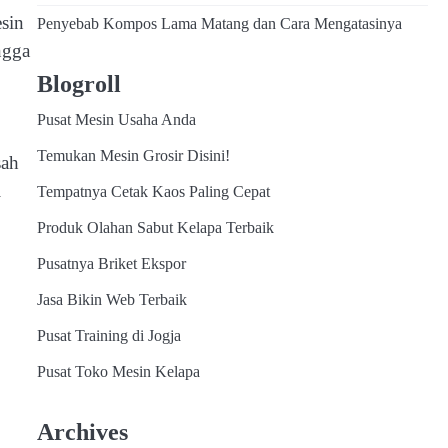
esin
Penyebab Kompos Lama Matang dan Cara Mengatasinya
ngga
Blogroll
Pusat Mesin Usaha Anda
Temukan Mesin Grosir Disini!
sah
i
Tempatnya Cetak Kaos Paling Cepat
Produk Olahan Sabut Kelapa Terbaik
Pusatnya Briket Ekspor
Jasa Bikin Web Terbaik
Pusat Training di Jogja
Pusat Toko Mesin Kelapa
Archives