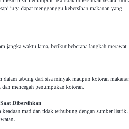
esin bisa menumpuk jika tidak dibersihkan secara rutin
tetapi juga dapat mengganggu kebersihan makanan yang
lam jangka waktu lama, berikut beberapa langkah merawat
ian dalam tabung dari sisa minyak maupun kotoran makana
in dan mencegah penumpukan kotoran.
 Saat Dibersihkan
keadaan mati dan tidak terhubung dengan sumber listrik.
awatan.