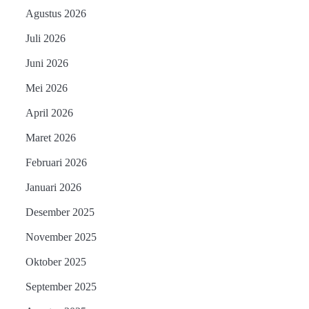
Agustus 2026
Juli 2026
Juni 2026
Mei 2026
April 2026
Maret 2026
Februari 2026
Januari 2026
Desember 2025
November 2025
Oktober 2025
September 2025