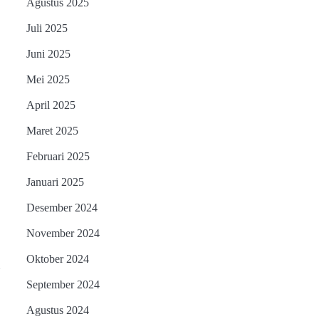
Agustus 2025
Juli 2025
Juni 2025
Mei 2025
April 2025
Maret 2025
Februari 2025
Januari 2025
Desember 2024
November 2024
Oktober 2024
n
September 2024
Agustus 2024