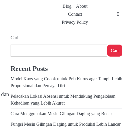
Blog
About
Contact
Privacy Policy
Cari
Cari
Recent Posts
Model Kaos yang Cocok untuk Pria Kurus agar Tampil Lebih
p
Proporsional dan Percaya Diri
k dan
Pelacakan Lokasi Absensi untuk Mendukung Pengelolaan
Kehadiran yang Lebih Akurat
Cara Menggunakan Mesin Gilingan Daging yang Benar
Fungsi Mesin Gilingan Daging untuk Produksi Lebih Lancar