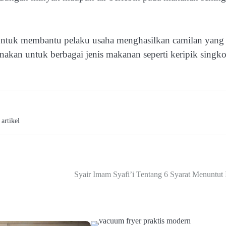
 untuk membantu pelaku usaha menghasilkan camilan yang
unakan untuk berbagai jenis makanan seperti keripik singk
artikel
Syair Imam Syafi’i Tentang 6 Syarat Menuntut