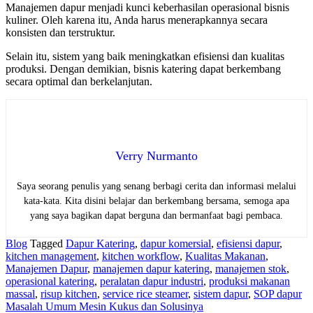
Manajemen dapur menjadi kunci keberhasilan operasional bisnis
kuliner. Oleh karena itu, Anda harus menerapkannya secara
konsisten dan terstruktur.
Selain itu, sistem yang baik meningkatkan efisiensi dan kualitas
produksi. Dengan demikian, bisnis katering dapat berkembang
secara optimal dan berkelanjutan.
Verry Nurmanto
Saya seorang penulis yang senang berbagi cerita dan informasi melalui
kata-kata. Kita disini belajar dan berkembang bersama, semoga apa
yang saya bagikan dapat berguna dan bermanfaat bagi pembaca.
Blog
Tagged
Dapur Katering
,
dapur komersial
,
efisiensi dapur
,
kitchen management
,
kitchen workflow
,
Kualitas Makanan
,
Manajemen Dapur
,
manajemen dapur katering
,
manajemen stok
,
operasional katering
,
peralatan dapur industri
,
produksi makanan
massal
,
risup kitchen
,
service rice steamer
,
sistem dapur
,
SOP dapur
Navigasi
Masalah Umum Mesin Kukus dan Solusinya