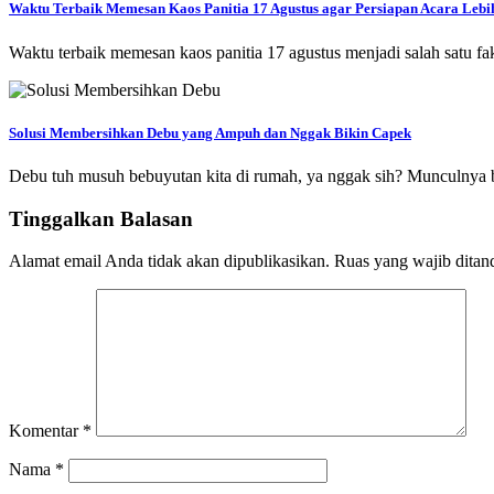
Waktu Terbaik Memesan Kaos Panitia 17 Agustus agar Persiapan Acara Leb
Waktu terbaik memesan kaos panitia 17 agustus menjadi salah satu f
Solusi Membersihkan Debu yang Ampuh dan Nggak Bikin Capek
Debu tuh musuh bebuyutan kita di rumah, ya nggak sih? Munculnya bi
Tinggalkan Balasan
Alamat email Anda tidak akan dipublikasikan.
Ruas yang wajib ditan
Komentar
*
Nama
*