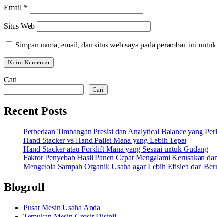
Email
*
Situs Web
Simpan nama, email, dan situs web saya pada peramban ini untuk
Cari
Cari
Recent Posts
Perbedaan Timbangan Presisi dan Analytical Balance yang Per
Hand Stacker vs Hand Pallet Mana yang Lebih Tepat
Hand Stacker atau Forklift Mana yang Sesuai untuk Gudang
Faktor Penyebab Hasil Panen Cepat Mengalami Kerusakan d
Mengelola Sampah Organik Usaha agar Lebih Efisien dan Bern
Blogroll
Pusat Mesin Usaha Anda
Temukan Mesin Grosir Disini!