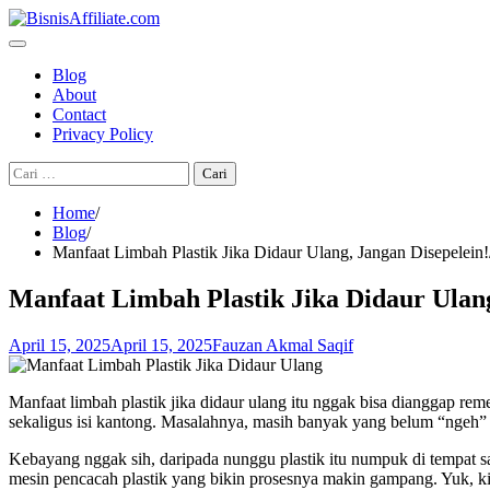
Skip
to
content
Blog
About
Contact
Privacy Policy
Cari
untuk:
Home
Blog
Manfaat Limbah Plastik Jika Didaur Ulang, Jangan Disepelein!
Manfaat Limbah Plastik Jika Didaur Ulang
April 15, 2025
April 15, 2025
Fauzan Akmal Saqif
Manfaat limbah plastik jika didaur ulang itu nggak bisa dianggap rem
sekaligus isi kantong. Masalahnya, masih banyak yang belum “ngeh” ka
Kebayang nggak sih, daripada nunggu plastik itu numpuk di tempat s
mesin pencacah plastik yang bikin prosesnya makin gampang. Yuk, kit