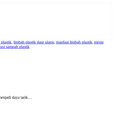
plastik
,
limbah plastik daur ulang
,
manfaat limbah plastik
,
mesin
lusi sampah plastik
menjadi daya tarik…