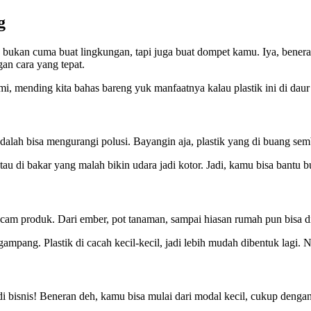
g
oh, bukan cuma buat lingkungan, tapi juga buat dompet kamu. Iya, bene
gan cara yang tepat.
i, mending kita bahas bareng yuk manfaatnya kalau plastik ini di daur
 adalah bisa mengurangi polusi. Bayangin aja, plastik yang di buang sem
atau di bakar yang malah bikin udara jadi kotor. Jadi, kamu bisa bantu 
cam produk. Dari ember, pot tanaman, sampai hiasan rumah pun bisa di 
mpang. Plastik di cacah kecil-kecil, jadi lebih mudah dibentuk lagi.
di bisnis! Beneran deh, kamu bisa mulai dari modal kecil, cukup dengan 