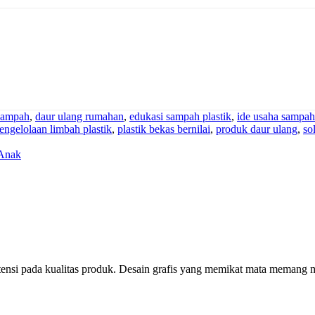
 sampah
,
daur ulang rumahan
,
edukasi sampah plastik
,
ide usaha sampah 
engelolaan limbah plastik
,
plastik bekas bernilai
,
produk daur ulang
,
so
Anak
si pada kualitas produk. Desain grafis yang memikat mata memang 