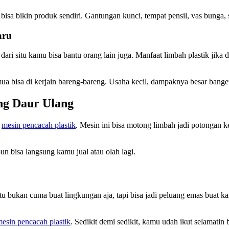
bisa bikin produk sendiri. Gantungan kunci, tempat pensil, vas bunga, 
aru
i situ kamu bisa bantu orang lain juga. Manfaat limbah plastik jika d
ua bisa di kerjain bareng-bareng. Usaha kecil, dampaknya besar banget
ang Daur Ulang
i
mesin pencacah plastik
. Mesin ini bisa motong limbah jadi potongan k
pun bisa langsung kamu jual atau olah lagi.
itu bukan cuma buat lingkungan aja, tapi bisa jadi peluang emas buat k
esin pencacah plastik
. Sedikit demi sedikit, kamu udah ikut selamatin