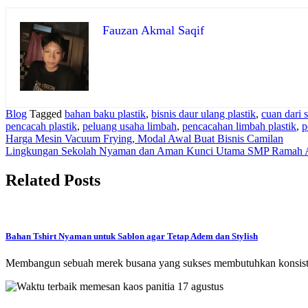
Fauzan Akmal Saqif
Blog
Tagged
bahan baku plastik
,
bisnis daur ulang plastik
,
cuan dari
pencacah plastik
,
peluang usaha limbah
,
pencacahan limbah plastik
,
p
Navigasi
Harga Mesin Vacuum Frying, Modal Awal Buat Bisnis Camilan
Lingkungan Sekolah Nyaman dan Aman Kunci Utama SMP Ramah 
pos
Related Posts
Bahan Tshirt Nyaman untuk Sablon agar Tetap Adem dan Stylish
Membangun sebuah merek busana yang sukses membutuhkan konsisten