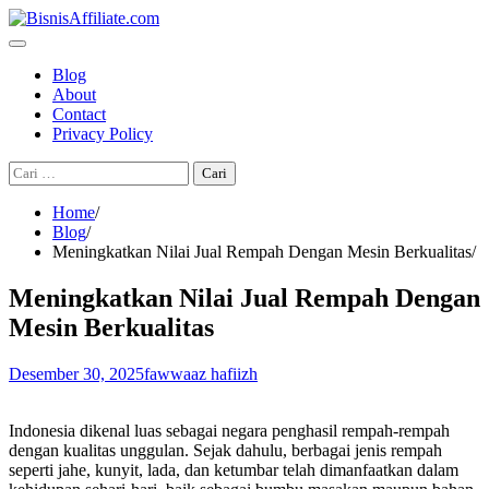
Skip
to
content
Blog
About
Contact
Privacy Policy
Cari
untuk:
Home
Blog
Meningkatkan Nilai Jual Rempah Dengan Mesin Berkualitas
Meningkatkan Nilai Jual Rempah Dengan
Mesin Berkualitas
Desember 30, 2025
fawwaaz hafiizh
Indonesia dikenal luas sebagai negara penghasil rempah-rempah
dengan kualitas unggulan. Sejak dahulu, berbagai jenis rempah
seperti jahe, kunyit, lada, dan ketumbar telah dimanfaatkan dalam