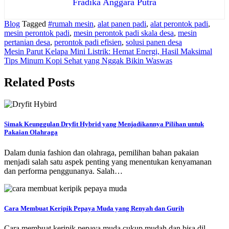
Fradika Anggara Putra
Blog
Tagged
#rumah mesin
,
alat panen padi
,
alat perontok padi
,
mesin perontok padi
,
mesin perontok padi skala desa
,
mesin
pertanian desa
,
perontok padi efisien
,
solusi panen desa
Navigasi
Mesin Parut Kelapa Mini Listrik: Hemat Energi, Hasil Maksimal
Tips Minum Kopi Sehat yang Nggak Bikin Waswas
pos
Related Posts
Simak Keunggulan Dryfit Hybrid yang Menjadikannya Pilihan untuk
Pakaian Olahraga
Dalam dunia fashion dan olahraga, pemilihan bahan pakaian
menjadi salah satu aspek penting yang menentukan kenyamanan
dan performa penggunanya. Salah…
Cara Membuat Keripik Pepaya Muda yang Renyah dan Gurih
Cara membuat keripik pepaya muda cukup mudah dan bisa dil