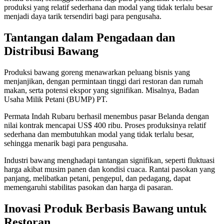
produksi yang relatif sederhana dan modal yang tidak terlalu besar
menjadi daya tarik tersendiri bagi para pengusaha.
Tantangan dalam Pengadaan dan
Distribusi Bawang
Produksi bawang goreng menawarkan peluang bisnis yang
menjanjikan, dengan permintaan tinggi dari restoran dan rumah
makan, serta potensi ekspor yang signifikan. Misalnya, Badan
Usaha Milik Petani (BUMP) PT.
Permata Indah Rubaru berhasil menembus pasar Belanda dengan
nilai kontrak mencapai US$ 400 ribu. Proses produksinya relatif
sederhana dan membutuhkan modal yang tidak terlalu besar,
sehingga menarik bagi para pengusaha.
Industri bawang menghadapi tantangan signifikan, seperti fluktuasi
harga akibat musim panen dan kondisi cuaca. Rantai pasokan yang
panjang, melibatkan petani, pengepul, dan pedagang, dapat
memengaruhi stabilitas pasokan dan harga di pasaran.
Inovasi Produk Berbasis Bawang untuk
Restoran