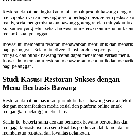
Restoran dapat meningkatkan nilai tambah produk bawang dengan
menciptakan varian bawang goreng berbagai rasa, seperti pedas atau
manis, serta mengembangkan bawang goreng rendah minyak untuk
konsumen yang lebih sehat. Inovasi ini menawarkan menu unik dan
menarik bagi pelanggan.
Inovasi ini membantu restoran menawarkan menu unik dan menarik
bagi pelanggan. Selain itu, diversifikasi produk seperti pasta,
minyak, dan bubuk bawang merah dapat menambah variasi menu.
Inovasi ini membantu restoran menawarkan menu unik dan menarik
bagi pelanggan.
Studi Kasus: Restoran Sukses dengan
Menu Berbasis Bawang
Restoran dapat memasarkan produk berbasis bawang secara efektif
dengan memanfaatkan media sosial dan platform online untuk
menjangkau pelanggan lebih luas.
Selain itu, bekerja sama dengan pemasok bawang berkualitas dan
menjaga konsistensi rasa serta kualitas produk adalah kunci dalam
membangun reputasi dan loyalitas pelanggan.