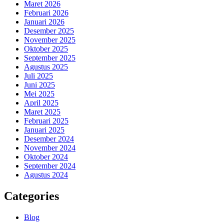
Maret 2026
Februari 2026
Januari 2026
Desember 2025
November 2025
Oktober 2025
September 2025
Agustus 2025
Juli 2025
Juni 2025
Mei 2025
April 2025
Maret 2025
Februari 2025
Januari 2025
Desember 2024
November 2024
Oktober 2024
September 2024
Agustus 2024
Categories
Blog