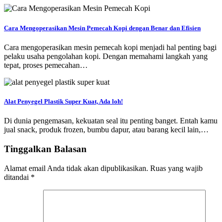
Cara Mengoperasikan Mesin Pemecah Kopi dengan Benar dan Efisien
Cara mengoperasikan mesin pemecah kopi menjadi hal penting bagi
pelaku usaha pengolahan kopi. Dengan memahami langkah yang
tepat, proses pemecahan…
Alat Penyegel Plastik Super Kuat, Ada loh!
Di dunia pengemasan, kekuatan seal itu penting banget. Entah kamu
jual snack, produk frozen, bumbu dapur, atau barang kecil lain,…
Tinggalkan Balasan
Alamat email Anda tidak akan dipublikasikan.
Ruas yang wajib
ditandai
*