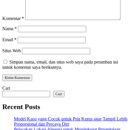
Komentar
*
Nama
*
Email
*
Situs Web
Simpan nama, email, dan situs web saya pada peramban ini
untuk komentar saya berikutnya.
Cari
Cari
Recent Posts
Model Kaos yang Cocok untuk Pria Kurus agar Tampil Lebih
Proporsional dan Percaya Diri
Pelacakan Lokasi Absensi untuk Mendukung Pengelolaan