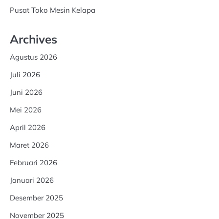
Pusat Toko Mesin Kelapa
Archives
Agustus 2026
Juli 2026
Juni 2026
Mei 2026
April 2026
Maret 2026
Februari 2026
Januari 2026
Desember 2025
November 2025