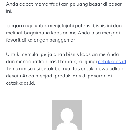
Anda dapat memanfaatkan peluang besar di pasar
ini.
Jangan ragu untuk menjelajahi potensi bisnis ini dan
melihat bagaimana kaos anime Anda bisa menjadi
favorit di kalangan penggemar.
Untuk memulai perjalanan bisnis kaos anime Anda
dan mendapatkan hasil terbaik, kunjungi
cetakkaos.id
.
Temukan solusi cetak berkualitas untuk mewujudkan
desain Anda menjadi produk laris di pasaran di
cetakkaos.id.