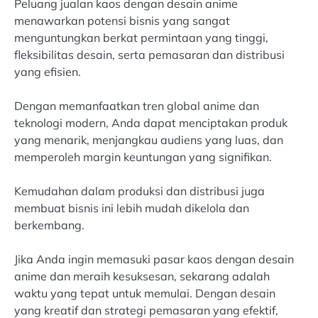
Peluang jualan kaos dengan desain anime
menawarkan potensi bisnis yang sangat
menguntungkan berkat permintaan yang tinggi,
fleksibilitas desain, serta pemasaran dan distribusi
yang efisien.
Dengan memanfaatkan tren global anime dan
teknologi modern, Anda dapat menciptakan produk
yang menarik, menjangkau audiens yang luas, dan
memperoleh margin keuntungan yang signifikan.
Kemudahan dalam produksi dan distribusi juga
membuat bisnis ini lebih mudah dikelola dan
berkembang.
Jika Anda ingin memasuki pasar kaos dengan desain
anime dan meraih kesuksesan, sekarang adalah
waktu yang tepat untuk memulai. Dengan desain
yang kreatif dan strategi pemasaran yang efektif,