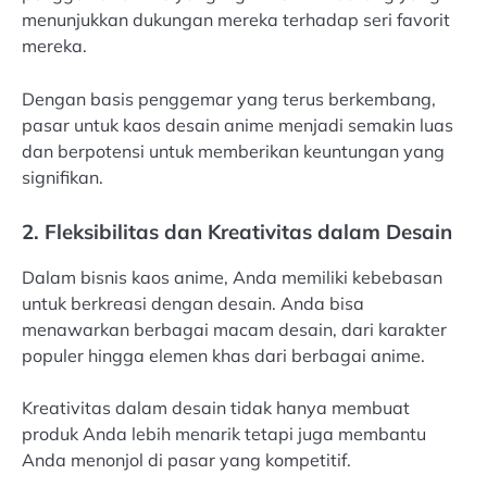
menunjukkan dukungan mereka terhadap seri favorit
mereka.
Dengan basis penggemar yang terus berkembang,
pasar untuk kaos desain anime menjadi semakin luas
dan berpotensi untuk memberikan keuntungan yang
signifikan.
2. Fleksibilitas dan Kreativitas dalam Desain
Dalam bisnis kaos anime, Anda memiliki kebebasan
untuk berkreasi dengan desain. Anda bisa
menawarkan berbagai macam desain, dari karakter
populer hingga elemen khas dari berbagai anime.
Kreativitas dalam desain tidak hanya membuat
produk Anda lebih menarik tetapi juga membantu
Anda menonjol di pasar yang kompetitif.