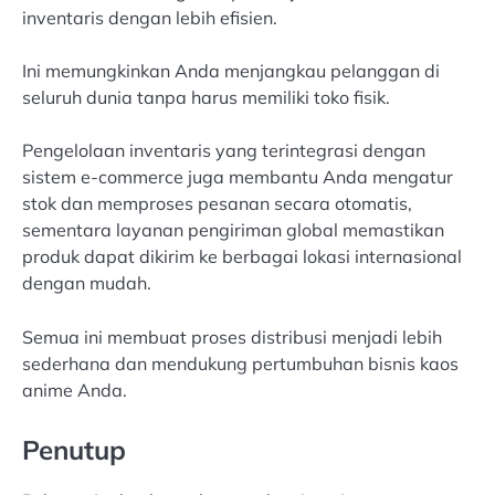
inventaris dengan lebih efisien.
Ini memungkinkan Anda menjangkau pelanggan di
seluruh dunia tanpa harus memiliki toko fisik.
Pengelolaan inventaris yang terintegrasi dengan
sistem e-commerce juga membantu Anda mengatur
stok dan memproses pesanan secara otomatis,
sementara layanan pengiriman global memastikan
produk dapat dikirim ke berbagai lokasi internasional
dengan mudah.
Semua ini membuat proses distribusi menjadi lebih
sederhana dan mendukung pertumbuhan bisnis kaos
anime Anda.
Penutup