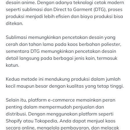
desain anime. Dengan adanya teknologi cetak modern
seperti sublimasi dan Direct to Garment (DTG), proses
produksi menjadi lebih efisien dan biaya produksi bisa
ditekan.
Sublimasi memungkinkan pencetakan desain yang
cerah dan tahan lama pada kaos berbahan poliester,
sementara DTG memungkinkan pencetakan desain
detail langsung pada berbagai jenis kain, termasuk
katun.
Kedua metode ini mendukung produksi dalam jumlah
kecil maupun besar dengan kualitas yang tetap tinggi.
Selain itu, platform e-commerce memainkan peran
penting dalam mempermudah penjualan dan
distribusi. Dengan menggunakan platform seperti
Shopify atau Tokopedia, Anda dapat menjual kaos
secara online, mengelola pembayaran, dan melacak