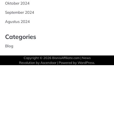
Oktober 2024
September 2024
Agustus 2024
Categories
Blog
Copyright © 2026
BisnisAffiliate.com
| News
Revolution by
Ascendoor
| Powered by
WordPress
.